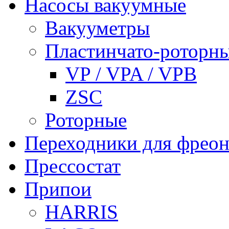
Насосы вакуумные
Вакууметры
Пластинчато-роторн
VP / VPA / VPB
ZSC
Роторные
Переходники для фреон
Прессостат
Припои
HARRIS