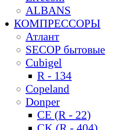
ALBANS
КОМПРЕССОРЫ
Атлант
SECOP бытовые
Cubigel
R - 134
Copeland
Donper
CE (R - 22)
CK (R - 404)