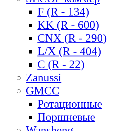
F (R - 134)
KK (R - 600)
CNX (R - 290)
L/X (R - 404)
C (R - 22)
Zanussi
GMCC
Ротационные
Поршневые
Wansheng