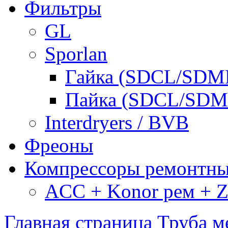
Фильтры
GL
Sporlan
Гайка (SDCL/SDM
Пайка (SDCL/SDM
Interdryers / BVB
Фреоны
Компрессоры ремонтн
ACC + Konor рем + Za
Главная страница
Труба м