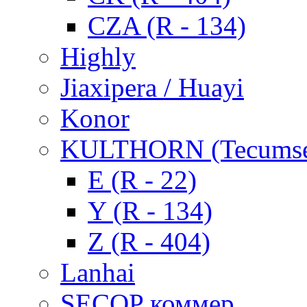
CZA (R - 134)
Highly
Jiaxipera / Huayi
Konor
KULTHORN (Tecums
E (R - 22)
Y (R - 134)
Z (R - 404)
Lanhai
SECOP коммер