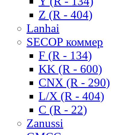
Y (R - 134)
Z (R - 404)
Lanhai
SECOP коммер
F (R - 134)
KK (R - 600)
CNX (R - 290)
L/X (R - 404)
C (R - 22)
Zanussi