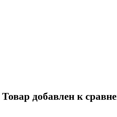
Обращаем ваше внимание на то, что данн
информационный характер и ни при каких
определяемой положениями Статьи 437 ГК
информация и могут быть изменены в люб
может изменить комплектацию, характерис
уведомления. Изображения могут отличать
подробной информации о стоимости, комп
оборудования просьба обращаться к мене
составляет 1000 руб без учета доставки. 
клиентом за прямые или косвенные убытк
в результате выхода из строя приобретенн
Товар добавлен к сравн