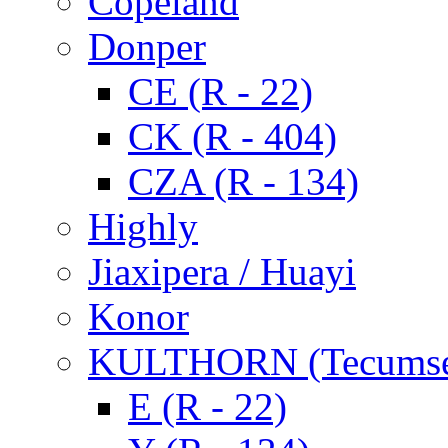
Copeland
Donper
CE (R - 22)
CK (R - 404)
CZA (R - 134)
Highly
Jiaxipera / Huayi
Konor
KULTHORN (Tecums
E (R - 22)