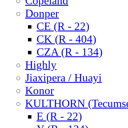
Copeland
Donper
CE (R - 22)
CK (R - 404)
CZA (R - 134)
Highly
Jiaxipera / Huayi
Konor
KULTHORN (Tecums
E (R - 22)