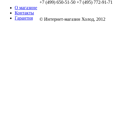
+7 (499) 650-51-50 +7 (495) 772-91-71
О магазине
Контакты
Гарантия
© Интернет-магазин Холод, 2012
Обращаем ваше внимание на то, что данн
информационный характер и ни при каких
определяемой положениями Статьи 437 ГК
информация и могут быть изменены в люб
может изменить комплектацию, характерис
уведомления. Изображения могут отличать
подробной информации о стоимости, комп
оборудования просьба обращаться к мене
составляет 1000 руб без учета доставки. 
клиентом за прямые или косвенные убытк
в результате выхода из строя приобретенн