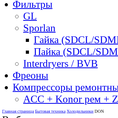
Фильтры
GL
Sporlan
Гайка (SDCL/SDM
Пайка (SDCL/SDM
Interdryers / BVB
Фреоны
Компрессоры ремонтн
ACC + Konor рем + Za
Главная страница
Бытовая техника
Холодильники
DON