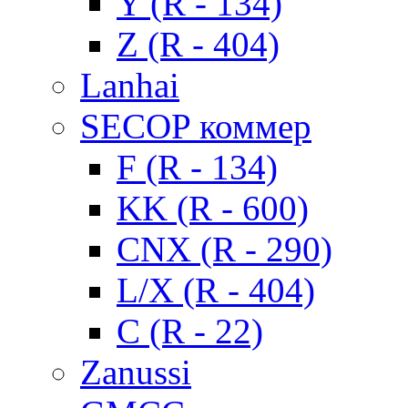
Y (R - 134)
Z (R - 404)
Lanhai
SECOP коммер
F (R - 134)
KK (R - 600)
CNX (R - 290)
L/X (R - 404)
C (R - 22)
Zanussi