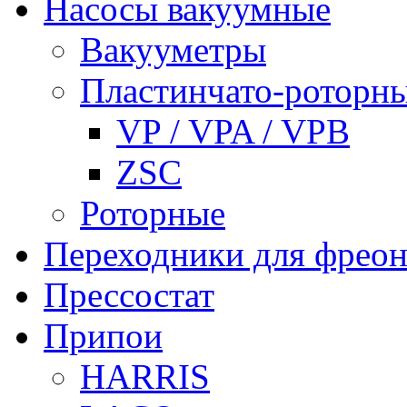
Насосы вакуумные
Вакууметры
Пластинчато-роторн
VP / VPA / VPB
ZSC
Роторные
Переходники для фреон
Прессостат
Припои
HARRIS