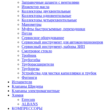
Заправочные шланги с вентилями
Инжектор масла
Коллекторы двухвентильные
Коллекторы одновентильные
Коллекторы четырехвентильные
Манометры
Муфты быстросъемные, переходники
Петли
Сервисное оборудование
Сервисный инструмент для автокондиционеров
Сервисный инструмент, наборы ЗИП
Смотровое стекло
Тройник
Трубогибы
Труборасширители
Труборезы
Устройства для чистки капиллярки и трубок
Фитинги
Испарители
Клапаны Шредера
Клапаны электромагнитные
Химия
Errecom
ALBANS
КОМПРЕССОРЫ