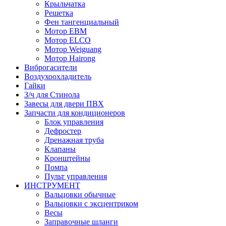
Крыльчатка
Решетка
Фен тангенциальный
Мотор EBM
Мотор ELCO
Мотор Weiguang
Мотор Hairong
Виброгасители
Воздухоохладитель
Гайки
З/ч для Стинола
Завесы для двери ПВХ
Запчасти для кондиционеров
Блок управления
Дефростер
Дренажная труба
Клапаны
Кронштейны
Помпа
Пульт управления
ИНСТРУМЕНТ
Вальцовки обычные
Вальцовки с эксцентриком
Весы
Заправочные шланги