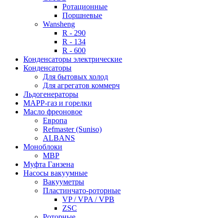
Ротационные
Поршневые
Wansheng
R - 290
R - 134
R - 600
Конденсаторы электрические
Конденсаторы
Для бытовых холод
Для агрегатов коммерч
Льдогенераторы
МАРР-газ и горелки
Масло фреоновое
Европа
Refmaster (Suniso)
ALBANS
Моноблоки
MBP
Муфта Ганзена
Насосы вакуумные
Вакууметры
Пластинчато-роторные
VP / VPA / VPB
ZSC
Роторные