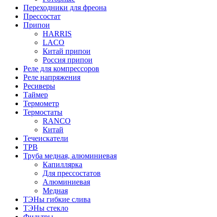
Переходники для фреона
Прессостат
Припои
HARRIS
LACO
Китай припои
Россия припои
Реле для компрессоров
Реле напряжения
Ресиверы
Таймер
Термометр
Термостаты
RANCO
Китай
Течеискатели
ТРВ
Труба медная, алюминиевая
Капиллярка
Для прессостатов
Алюминиевая
Медная
ТЭНы гибкие слива
ТЭНы стекло
Фильтры