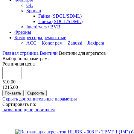
GL
Sporlan
Гайка (SDCL/SDML)
Пайка (SDCL/SDML)
Interdryers / BVB
Фреоны
Компрессоры ремонтные
ACC + Konor рем + Zanussi + Jiaxipera
Главная страница
Вентили
Вентили для агрегатов
Выбор по параметрам:
Розничная цена
510.00
1215.00
Скрыть дополнительные параметры
Сортировать по:
названию
цене
новинкам