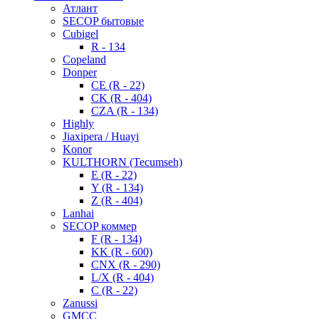
Атлант
SECOP бытовые
Cubigel
R - 134
Copeland
Donper
CE (R - 22)
CK (R - 404)
CZA (R - 134)
Highly
Jiaxipera / Huayi
Konor
KULTHORN (Tecumseh)
E (R - 22)
Y (R - 134)
Z (R - 404)
Lanhai
SECOP коммер
F (R - 134)
KK (R - 600)
CNX (R - 290)
L/X (R - 404)
C (R - 22)
Zanussi
GMCC