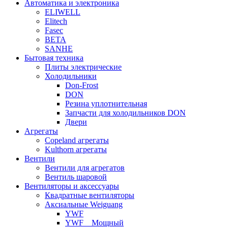
Автоматика и электроника
ELIWELL
Elitech
Fasec
BETA
SANHE
Бытовая техника
Плиты электрические
Холодильники
Don-Frost
DON
Резина уплотнительная
Запчасти для холодильников DON
Двери
Агрегаты
Copeland агрегаты
Kulthorn агрегаты
Вентили
Вентили для агрегатов
Вентиль шаровой
Вентиляторы и аксессуары
Квадратные вентиляторы
Аксиальные Weiguang
YWF
YWF _ Мощный