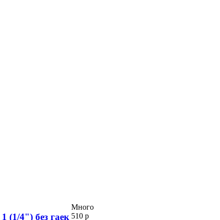
Много
 (1/4") без гаек
510 р