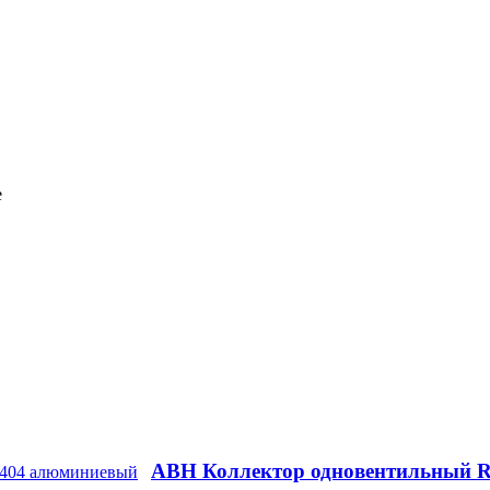
е
ABН Коллектор одновентильный R-