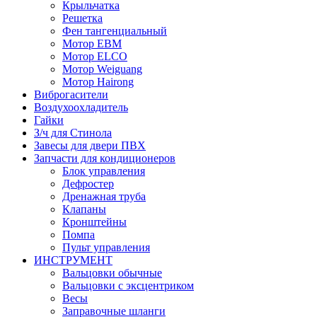
Крыльчатка
Решетка
Фен тангенциальный
Мотор EBM
Мотор ELCO
Мотор Weiguang
Мотор Hairong
Виброгасители
Воздухоохладитель
Гайки
З/ч для Стинола
Завесы для двери ПВХ
Запчасти для кондиционеров
Блок управления
Дефростер
Дренажная труба
Клапаны
Кронштейны
Помпа
Пульт управления
ИНСТРУМЕНТ
Вальцовки обычные
Вальцовки с эксцентриком
Весы
Заправочные шланги