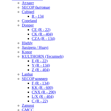
Атлант
SECOP бытовые
Cubigel
R - 134
Copeland
Donper
CE (R - 22)
CK (R - 404)
CZA (R - 134)
Highly
Jiaxipera / Huayi
Konor
KULTHORN (Tecumseh)
E (R - 22)
Y (R - 134)
Z (R - 404)
Lanhai
SECOP коммер
F (R - 134)
KK (R - 600)
CNX (R - 290)
L/X (R - 404)
C (R - 22)
Zanussi
GMCC