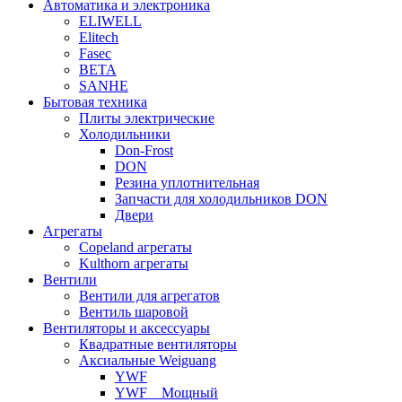
Автоматика и электроника
ELIWELL
Elitech
Fasec
BETA
SANHE
Бытовая техника
Плиты электрические
Холодильники
Don-Frost
DON
Резина уплотнительная
Запчасти для холодильников DON
Двери
Агрегаты
Copeland агрегаты
Kulthorn агрегаты
Вентили
Вентили для агрегатов
Вентиль шаровой
Вентиляторы и аксессуары
Квадратные вентиляторы
Аксиальные Weiguang
YWF
YWF _ Мощный