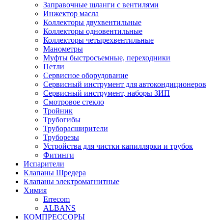
Заправочные шланги с вентилями
Инжектор масла
Коллекторы двухвентильные
Коллекторы одновентильные
Коллекторы четырехвентильные
Манометры
Муфты быстросъемные, переходники
Петли
Сервисное оборудование
Сервисный инструмент для автокондиционеров
Сервисный инструмент, наборы ЗИП
Смотровое стекло
Тройник
Трубогибы
Труборасширители
Труборезы
Устройства для чистки капиллярки и трубок
Фитинги
Испарители
Клапаны Шредера
Клапаны электромагнитные
Химия
Errecom
ALBANS
КОМПРЕССОРЫ