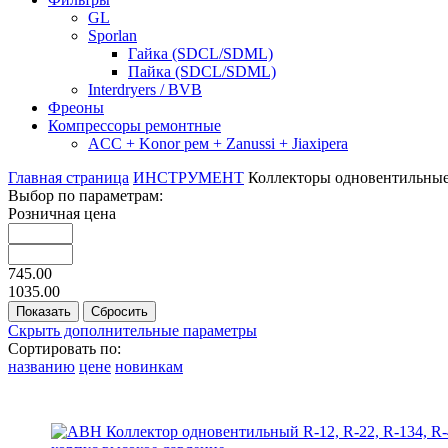
GL
Sporlan
Гайка (SDCL/SDML)
Пайка (SDCL/SDML)
Interdryers / BVB
Фреоны
Компрессоры ремонтные
ACC + Konor рем + Zanussi + Jiaxipera
Главная страница
ИНСТРУМЕНТ
Коллекторы одновентильны
Выбор по параметрам:
Розничная цена
745.00
1035.00
Скрыть дополнительные параметры
Сортировать по:
названию
цене
новинкам