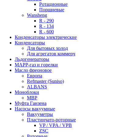
Ротационные
Поршневые
Wansheng
R - 290
R - 134
R - 600
Конденсаторы электрические
Конденсаторы
Для бытовых холод
Для агрегатов коммерч
Льдогенераторы
МАРР-газ и горелки
Масло фреоновое
Европа
Refmaster (Suniso)
ALBANS
Моноблоки
MBP
Муфта Ганзена
Насосы вакуумные
Вакууметры
Пластинчато-роторные
VP / VPA / VPB
ZSC
Роторные