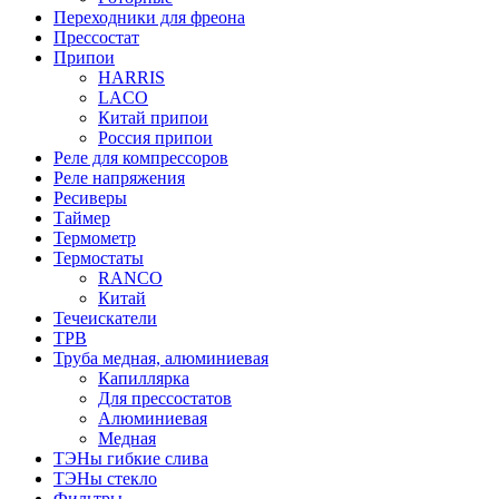
Переходники для фреона
Прессостат
Припои
HARRIS
LACO
Китай припои
Россия припои
Реле для компрессоров
Реле напряжения
Ресиверы
Таймер
Термометр
Термостаты
RANCO
Китай
Течеискатели
ТРВ
Труба медная, алюминиевая
Капиллярка
Для прессостатов
Алюминиевая
Медная
ТЭНы гибкие слива
ТЭНы стекло
Фильтры