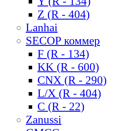
Y (R - 134)
Z (R - 404)
Lanhai
SECOP коммер
F (R - 134)
KK (R - 600)
CNX (R - 290)
L/X (R - 404)
C (R - 22)
Zanussi