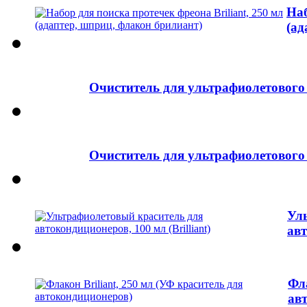
Наб
(ад
Очиститель для ультрафиолетового т
Очиститель для ультрафиолетового т
Ул
авт
Фла
ав