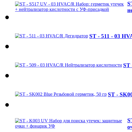
S
н
ST - 511 - 03 H
ST 
ST - SK00
S
о