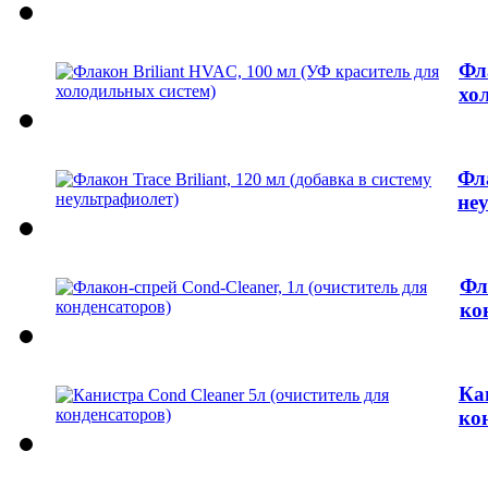
Фл
хо
Фла
не
Фл
ко
Ка
ко