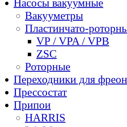
Насосы вакуумные
Вакууметры
Пластинчато-роторн
VP / VPA / VPB
ZSC
Роторные
Переходники для фреон
Прессостат
Припои
HARRIS