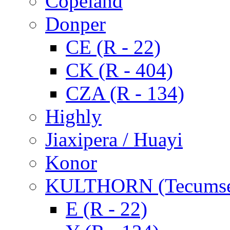
Copeland
Donper
CE (R - 22)
CK (R - 404)
CZA (R - 134)
Highly
Jiaxipera / Huayi
Konor
KULTHORN (Tecums
E (R - 22)