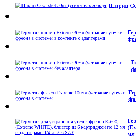
Шприц Coo
Ге
фре
Г
ф
Ге
фр
Ге
(E
мл 