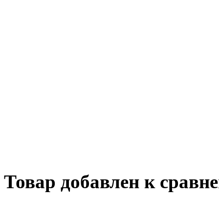
Обращаем ваше внимание на то, что данн
информационный характер и ни при каких
определяемой положениями Статьи 437 ГК
информация и могут быть изменены в люб
может изменить комплектацию, характерис
уведомления. Изображения могут отличать
подробной информации о стоимости, комп
оборудования просьба обращаться к мене
составляет 1000 руб без учета доставки. 
клиентом за прямые или косвенные убытк
в результате выхода из строя приобретенн
Товар добавлен к сравн