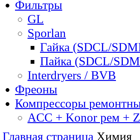
Фильтры
GL
Sporlan
Гайка (SDCL/SDM
Пайка (SDCL/SDM
Interdryers / BVB
Фреоны
Компрессоры ремонтн
ACC + Konor рем + Za
Главная страница
Химия