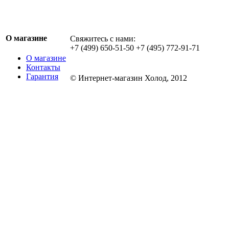
О магазине
Свяжитесь с нами:
+7 (499) 650-51-50 +7 (495) 772-91-71
О магазине
Контакты
Гарантия
© Интернет-магазин Холод, 2012
Обращаем ваше внимание на то, что данн
информационный характер и ни при каких
определяемой положениями Статьи 437 ГК
информация и могут быть изменены в люб
может изменить комплектацию, характерис
уведомления. Изображения могут отличать
подробной информации о стоимости, комп
оборудования просьба обращаться к мене
составляет 1000 руб без учета доставки. 
клиентом за прямые или косвенные убытк