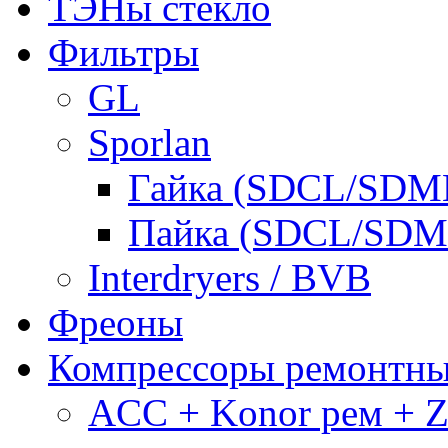
ТЭНы стекло
Фильтры
GL
Sporlan
Гайка (SDCL/SDM
Пайка (SDCL/SDM
Interdryers / BVB
Фреоны
Компрессоры ремонтн
ACC + Konor рем + Za