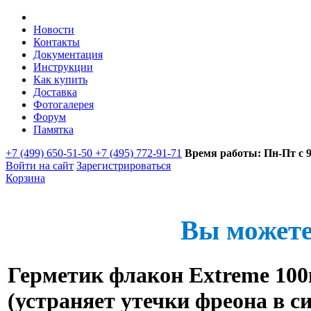
Новости
Контакты
Документация
Инструкции
Как купить
Доставка
Фотогалерея
Форум
Памятка
+7 (499) 650-51-50 +7 (495) 772-91-71
Время работы: Пн-Пт с 9:
Войти на сайт
Зарегистрироваться
Корзина
Вы можете
Герметик флакон Extreme 10
(устраняет утечки фреона в с