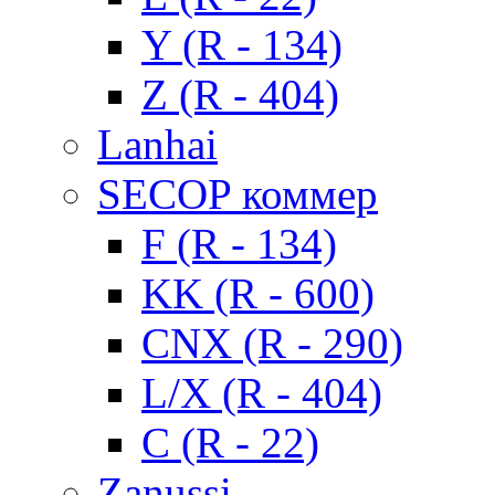
Y (R - 134)
Z (R - 404)
Lanhai
SECOP коммер
F (R - 134)
KK (R - 600)
CNX (R - 290)
L/X (R - 404)
C (R - 22)
Zanussi