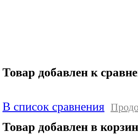
уведомления. Изображения могут отличать
подробной информации о стоимости, комп
оборудования просьба обращаться к мене
составляет 1000 руб без учета доставки. 
клиентом за прямые или косвенные убытк
в результате выхода из строя приобретенн
Товар добавлен к сравн
В список сравнения
Продо
Товар добавлен в корзи