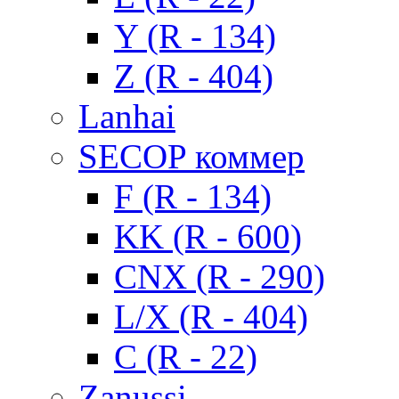
Y (R - 134)
Z (R - 404)
Lanhai
SECOP коммер
F (R - 134)
KK (R - 600)
CNX (R - 290)
L/X (R - 404)
C (R - 22)
Zanussi