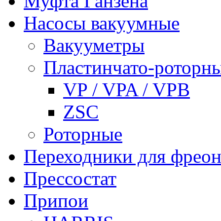
Муфта Ганзена
Насосы вакуумные
Вакууметры
Пластинчато-роторн
VP / VPA / VPB
ZSC
Роторные
Переходники для фреон
Прессостат
Припои