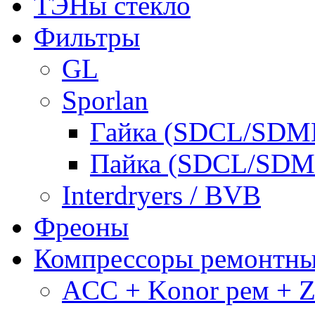
ТЭНы стекло
Фильтры
GL
Sporlan
Гайка (SDCL/SDM
Пайка (SDCL/SDM
Interdryers / BVB
Фреоны
Компрессоры ремонтн
ACC + Konor рем + Za