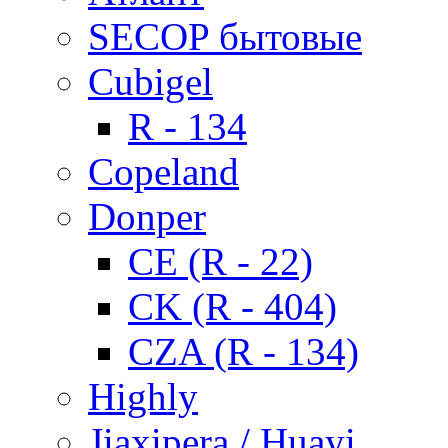
SECOP бытовые
Cubigel
R - 134
Copeland
Donper
CE (R - 22)
CK (R - 404)
CZA (R - 134)
Highly
Jiaxipera / Huayi