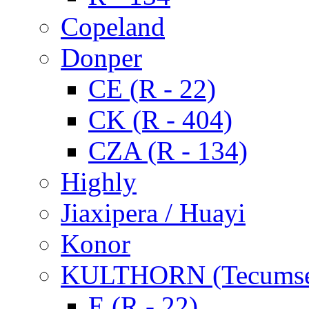
Copeland
Donper
CE (R - 22)
CK (R - 404)
CZA (R - 134)
Highly
Jiaxipera / Huayi
Konor
KULTHORN (Tecums
E (R - 22)