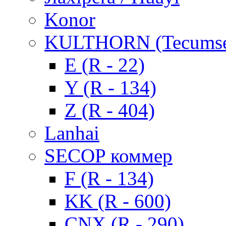
Konor
KULTHORN (Tecums
E (R - 22)
Y (R - 134)
Z (R - 404)
Lanhai
SECOP коммер
F (R - 134)
KK (R - 600)
CNX (R - 290)