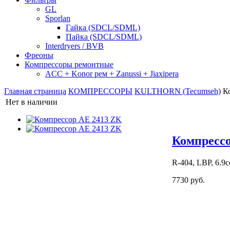
GL
Sporlan
Гайка (SDCL/SDML)
Пайка (SDCL/SDML)
Interdryers / BVB
Фреоны
Компрессоры ремонтные
ACC + Konor рем + Zanussi + Jiaxipera
Главная страница
КОМПРЕССОРЫ
KULTHORN (Tecumseh)
К
Нет в наличии
Компрессо
R-404, LBP, 6.9с
7730 руб.