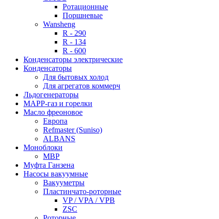
Ротационные
Поршневые
Wansheng
R - 290
R - 134
R - 600
Конденсаторы электрические
Конденсаторы
Для бытовых холод
Для агрегатов коммерч
Льдогенераторы
МАРР-газ и горелки
Масло фреоновое
Европа
Refmaster (Suniso)
ALBANS
Моноблоки
MBP
Муфта Ганзена
Насосы вакуумные
Вакууметры
Пластинчато-роторные
VP / VPA / VPB
ZSC
Роторные