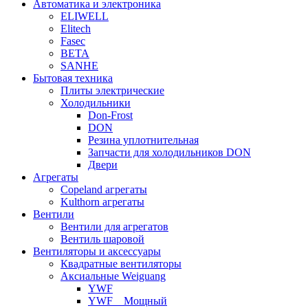
Автоматика и электроника
ELIWELL
Elitech
Fasec
BETA
SANHE
Бытовая техника
Плиты электрические
Холодильники
Don-Frost
DON
Резина уплотнительная
Запчасти для холодильников DON
Двери
Агрегаты
Copeland агрегаты
Kulthorn агрегаты
Вентили
Вентили для агрегатов
Вентиль шаровой
Вентиляторы и аксессуары
Квадратные вентиляторы
Аксиальные Weiguang
YWF
YWF _ Мощный