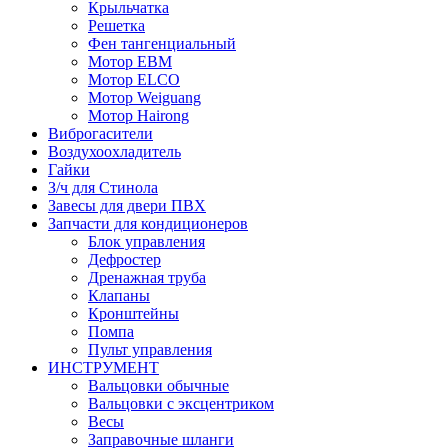
Крыльчатка
Решетка
Фен тангенциальный
Мотор EBM
Мотор ELCO
Мотор Weiguang
Мотор Hairong
Виброгасители
Воздухоохладитель
Гайки
З/ч для Стинола
Завесы для двери ПВХ
Запчасти для кондиционеров
Блок управления
Дефростер
Дренажная труба
Клапаны
Кронштейны
Помпа
Пульт управления
ИНСТРУМЕНТ
Вальцовки обычные
Вальцовки с эксцентриком
Весы
Заправочные шланги