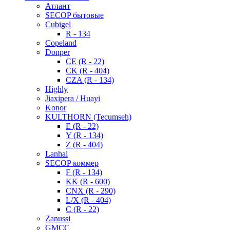
Атлант
SECOP бытовые
Cubigel
R - 134
Copeland
Donper
CE (R - 22)
CK (R - 404)
CZA (R - 134)
Highly
Jiaxipera / Huayi
Konor
KULTHORN (Tecumseh)
E (R - 22)
Y (R - 134)
Z (R - 404)
Lanhai
SECOP коммер
F (R - 134)
KK (R - 600)
CNX (R - 290)
L/X (R - 404)
C (R - 22)
Zanussi
GMCC