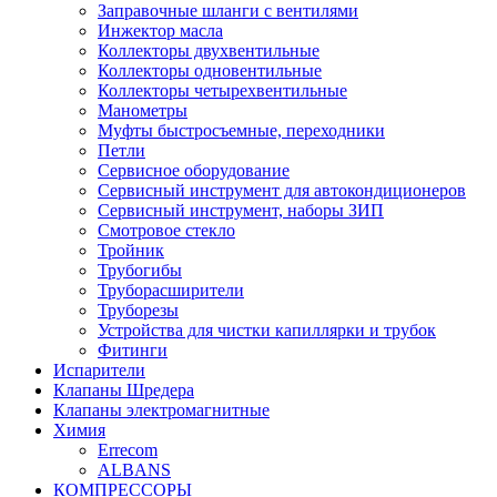
Заправочные шланги с вентилями
Инжектор масла
Коллекторы двухвентильные
Коллекторы одновентильные
Коллекторы четырехвентильные
Манометры
Муфты быстросъемные, переходники
Петли
Сервисное оборудование
Сервисный инструмент для автокондиционеров
Сервисный инструмент, наборы ЗИП
Смотровое стекло
Тройник
Трубогибы
Труборасширители
Труборезы
Устройства для чистки капиллярки и трубок
Фитинги
Испарители
Клапаны Шредера
Клапаны электромагнитные
Химия
Errecom
ALBANS
КОМПРЕССОРЫ