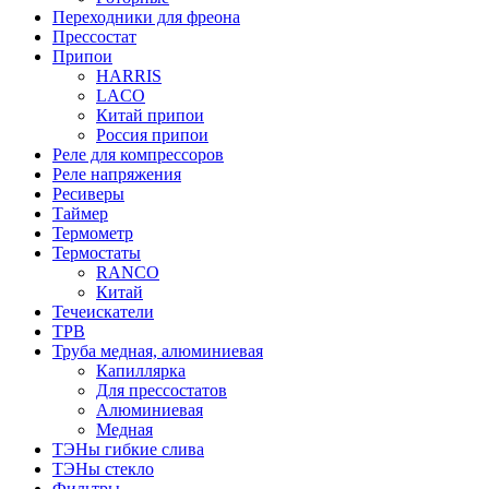
Переходники для фреона
Прессостат
Припои
HARRIS
LACO
Китай припои
Россия припои
Реле для компрессоров
Реле напряжения
Ресиверы
Таймер
Термометр
Термостаты
RANCO
Китай
Течеискатели
ТРВ
Труба медная, алюминиевая
Капиллярка
Для прессостатов
Алюминиевая
Медная
ТЭНы гибкие слива
ТЭНы стекло
Фильтры