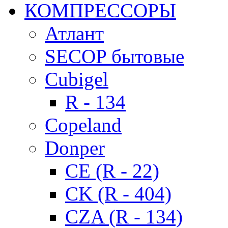
КОМПРЕССОРЫ
Атлант
SECOP бытовые
Cubigel
R - 134
Copeland
Donper
CE (R - 22)
CK (R - 404)
CZA (R - 134)