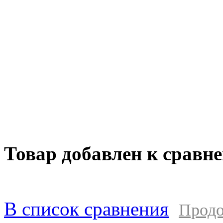
информация и могут быть изменены в люб
может изменить комплектацию, характерис
уведомления. Изображения могут отличать
подробной информации о стоимости, комп
оборудования просьба обращаться к мене
составляет 1000 руб без учета доставки. 
клиентом за прямые или косвенные убытк
в результате выхода из строя приобретенн
Товар добавлен к сравн
В список сравнения
Продо