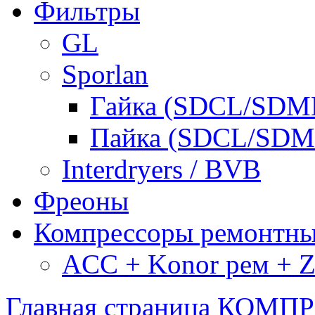
Фильтры
GL
Sporlan
Гайка (SDCL/SDM
Пайка (SDCL/SDM
Interdryers / BVB
Фреоны
Компрессоры ремонтн
ACC + Konor рем + Za
Главная страница
КОМПР