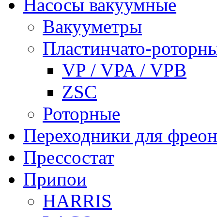
Насосы вакуумные
Вакууметры
Пластинчато-роторн
VP / VPA / VPB
ZSC
Роторные
Переходники для фреон
Прессостат
Припои
HARRIS