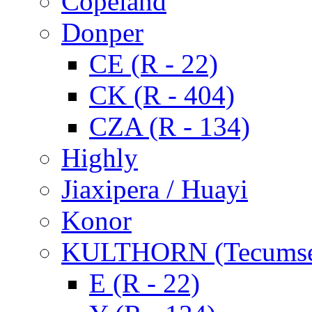
Copeland
Donper
CE (R - 22)
CK (R - 404)
CZA (R - 134)
Highly
Jiaxipera / Huayi
Konor
KULTHORN (Tecums
E (R - 22)