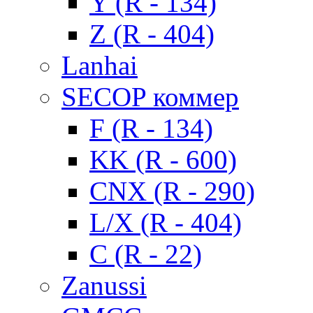
Y (R - 134)
Z (R - 404)
Lanhai
SECOP коммер
F (R - 134)
KK (R - 600)
CNX (R - 290)
L/X (R - 404)
C (R - 22)
Zanussi