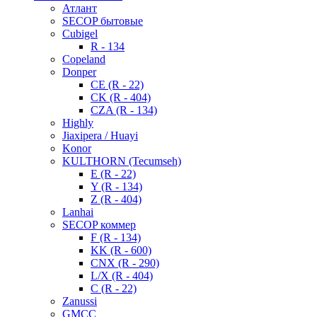
Атлант
SECOP бытовые
Cubigel
R - 134
Copeland
Donper
CE (R - 22)
CK (R - 404)
CZA (R - 134)
Highly
Jiaxipera / Huayi
Konor
KULTHORN (Tecumseh)
E (R - 22)
Y (R - 134)
Z (R - 404)
Lanhai
SECOP коммер
F (R - 134)
KK (R - 600)
CNX (R - 290)
L/X (R - 404)
C (R - 22)
Zanussi
GMCC