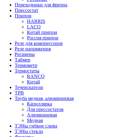
Переходники для фреона
Прессостат
Припои
HARRIS
LACO
Китай припои
Россия припои
Реле для компрессоров
Реле напряжения
Ресиверы
Таймер
Термометр
Термостаты
RANCO
Китай
Течеискатели
ТРВ
Труба медная, алюминиевая
Капиллярка
Для прессостатов
Алюминиевая
Медная
ТЭНы гибкие слива
ТЭНы стекло
Фильтры