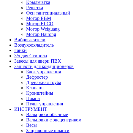
Крыльчатка
Решетка
Фен тангенциальный
Мотор EBM
Мотор ELCO
Мотор Weiguang
Мотор Hairong
Виброгасители
Воздухоохладитель
Гайки
З/ч для Стинола
Завесы для двери ПВХ
Запчасти для кондиционеров
Блок управления
Дефростер
Дренажная труба
Клапаны
Кронштейны
Помпа
Пульт управления
ИНСТРУМЕНТ
Вальцовки обычные
Вальцовки с эксцентриком
Весы
Заправочные шланги