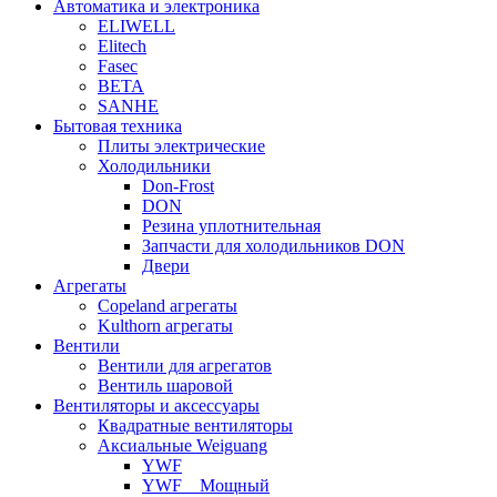
Автоматика и электроника
ELIWELL
Elitech
Fasec
BETA
SANHE
Бытовая техника
Плиты электрические
Холодильники
Don-Frost
DON
Резина уплотнительная
Запчасти для холодильников DON
Двери
Агрегаты
Copeland агрегаты
Kulthorn агрегаты
Вентили
Вентили для агрегатов
Вентиль шаровой
Вентиляторы и аксессуары
Квадратные вентиляторы
Аксиальные Weiguang
YWF
YWF _ Мощный