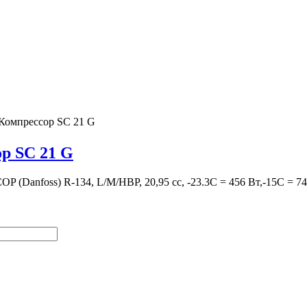
Компрессор SC 21 G
р SC 21 G
P (Danfoss) R-134, L/M/HBP, 20,95 сс, -23.3С = 456 Вт,-15С = 7