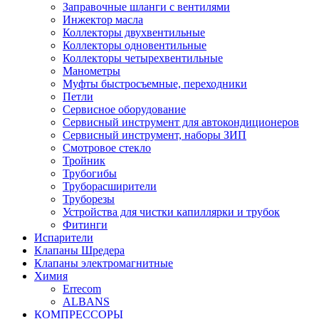
Заправочные шланги с вентилями
Инжектор масла
Коллекторы двухвентильные
Коллекторы одновентильные
Коллекторы четырехвентильные
Манометры
Муфты быстросъемные, переходники
Петли
Сервисное оборудование
Сервисный инструмент для автокондиционеров
Сервисный инструмент, наборы ЗИП
Смотровое стекло
Тройник
Трубогибы
Труборасширители
Труборезы
Устройства для чистки капиллярки и трубок
Фитинги
Испарители
Клапаны Шредера
Клапаны электромагнитные
Химия
Errecom
ALBANS
КОМПРЕССОРЫ