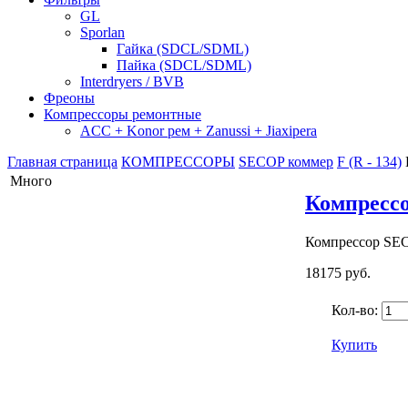
GL
Sporlan
Гайка (SDCL/SDML)
Пайка (SDCL/SDML)
Interdryers / BVB
Фреоны
Компрессоры ремонтные
ACC + Konor рем + Zanussi + Jiaxipera
Главная страница
КОМПРЕССОРЫ
SECOP коммер
F (R - 134)
Много
Компрессо
Компрессор SECO
18175 руб.
Кол-во:
Купить