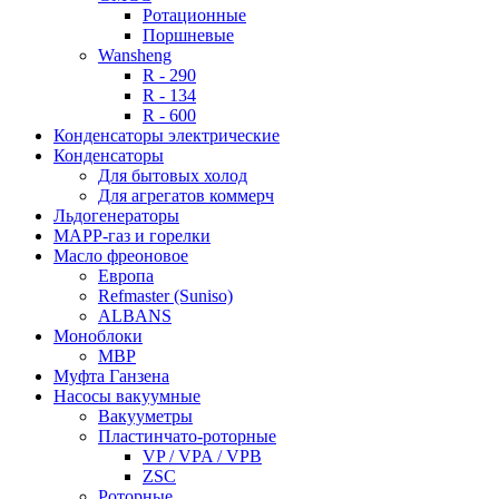
Ротационные
Поршневые
Wansheng
R - 290
R - 134
R - 600
Конденсаторы электрические
Конденсаторы
Для бытовых холод
Для агрегатов коммерч
Льдогенераторы
МАРР-газ и горелки
Масло фреоновое
Европа
Refmaster (Suniso)
ALBANS
Моноблоки
MBP
Муфта Ганзена
Насосы вакуумные
Вакууметры
Пластинчато-роторные
VP / VPA / VPB
ZSC
Роторные