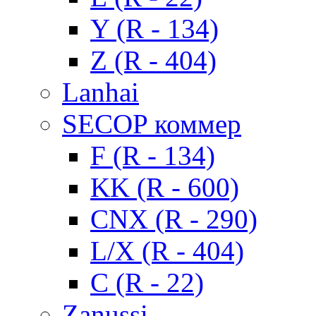
Y (R - 134)
Z (R - 404)
Lanhai
SECOP коммер
F (R - 134)
KK (R - 600)
CNX (R - 290)
L/X (R - 404)
C (R - 22)
Zanussi