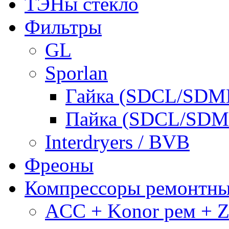
ТЭНы стекло
Фильтры
GL
Sporlan
Гайка (SDCL/SDM
Пайка (SDCL/SDM
Interdryers / BVB
Фреоны
Компрессоры ремонтн
ACC + Konor рем + Za