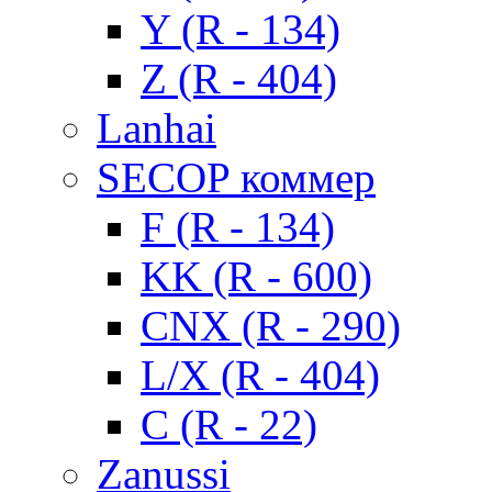
Y (R - 134)
Z (R - 404)
Lanhai
SECOP коммер
F (R - 134)
KK (R - 600)
CNX (R - 290)
L/X (R - 404)
C (R - 22)
Zanussi