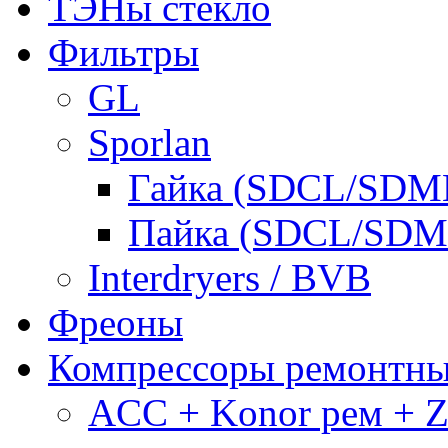
ТЭНы стекло
Фильтры
GL
Sporlan
Гайка (SDCL/SDM
Пайка (SDCL/SDM
Interdryers / BVB
Фреоны
Компрессоры ремонтн
ACC + Konor рем + Za