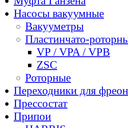
Муфта Ганзена
Насосы вакуумные
Вакууметры
Пластинчато-роторн
VP / VPA / VPB
ZSC
Роторные
Переходники для фреон
Прессостат
Припои