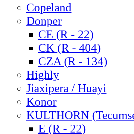
Copeland
Donper
CE (R - 22)
CK (R - 404)
CZA (R - 134)
Highly
Jiaxipera / Huayi
Konor
KULTHORN (Tecums
E (R - 22)