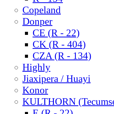
Copeland
Donper
CE (R - 22)
CK (R - 404)
CZA (R - 134)
Highly
Jiaxipera / Huayi
Konor
KULTHORN (Tecums
E (R - 22)