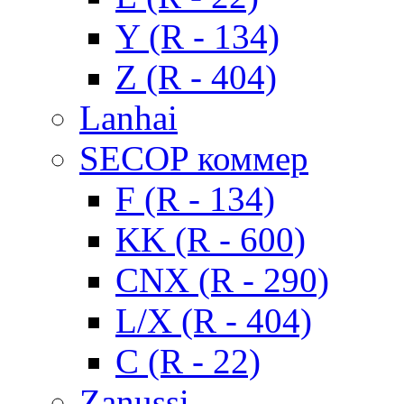
Y (R - 134)
Z (R - 404)
Lanhai
SECOP коммер
F (R - 134)
KK (R - 600)
CNX (R - 290)
L/X (R - 404)
C (R - 22)
Zanussi