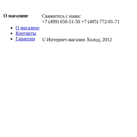
О магазине
Свяжитесь с нами:
+7 (499) 650-51-50 +7 (495) 772-91-71
О магазине
Контакты
Гарантия
© Интернет-магазин Холод, 2012
Обращаем ваше внимание на то, что данн
информационный характер и ни при каких
определяемой положениями Статьи 437 ГК
информация и могут быть изменены в люб
может изменить комплектацию, характерис
уведомления. Изображения могут отличать
подробной информации о стоимости, комп
оборудования просьба обращаться к мене
составляет 1000 руб без учета доставки. 
клиентом за прямые или косвенные убытк